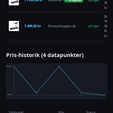
11.999,00 kr
foetex.dk
på lager
✓ stregkode
SLIM
Løbe
Everfi
TFK-4
7.499,00 kr
fitnessshoppen.dk
SLIM
på lager
Foldb
Løbe
Pris-historik (4 datapunkter)
Tidspunkt
Pris
Status