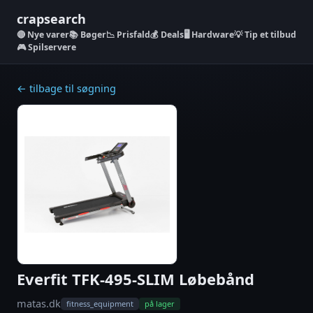
crapsearch
Nye varer
📚 Bøger
📉 Prisfald
💰 Deals
🖥️ Hardware
💡 Tip et tilbud
🎮 Spilservere
← tilbage til søgning
Everfit TFK-495-SLIM Løbebånd
matas.dk
fitness_equipment
på lager