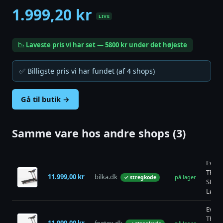
1.999,20 kr
LIVE
📉 Laveste pris vi har set — 5800 kr under det højeste
✅ Billigste pris vi har fundet (af 4 shops)
Gå til butik →
Samme vare hos andre shops (3)
Everfi
TFK-4
11.999,00 kr
bilka.dk
på lager
✓ stregkode
SLIM
Løbe
Everfi
TFK-4