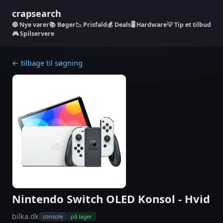
crapsearch
Nye varer
📚 Bøger
📉 Prisfald
💰 Deals
🖥️ Hardware
💡 Tip et tilbud
🎮 Spilservere
← tilbage til søgning
Nintendo Switch OLED Konsol - Hvid
bilka.dk
console
på lager