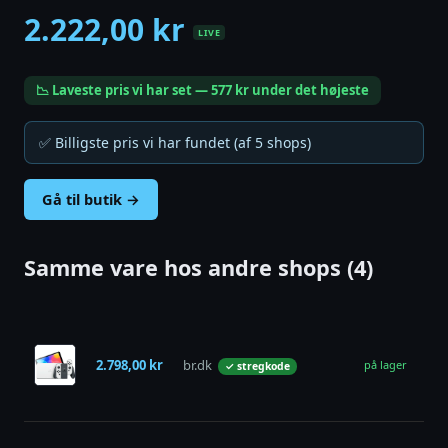
2.222,00 kr
LIVE
📉 Laveste pris vi har set — 577 kr under det højeste
✅ Billigste pris vi har fundet (af 5 shops)
Gå til butik →
Samme vare hos andre shops (4)
Ni
Swi
2.798,00 kr
br.dk
OL
på lager
✓ stregkode
Kon
Hvi
Ni