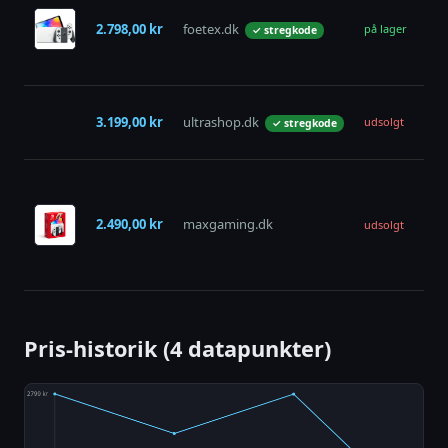
Swi
2.798,00 kr
foetex.dk
OL
på lager
✓ stregkode
Kon
Hvi
Ni
3.199,00 kr
ultrashop.dk
Swi
udsolgt
✓ stregkode
Ole
Ni
Swi
Kon
2.490,00 kr
maxgaming.dk
udsolgt
OLE
Sor
Hvi
Pris-historik (4 datapunkter)