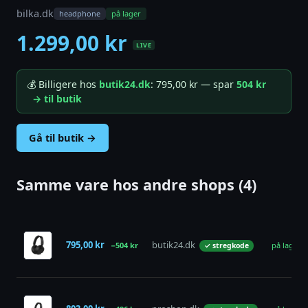
bilka.dk
headphone
på lager
1.299,00 kr
LIVE
💰 Billigere hos
butik24.dk
: 795,00 kr — spar
504 kr
→ til butik
Gå til butik →
Samme vare hos andre shops (4)
795,00 kr
butik24.dk
−504 kr
på lager
✓ stregkode