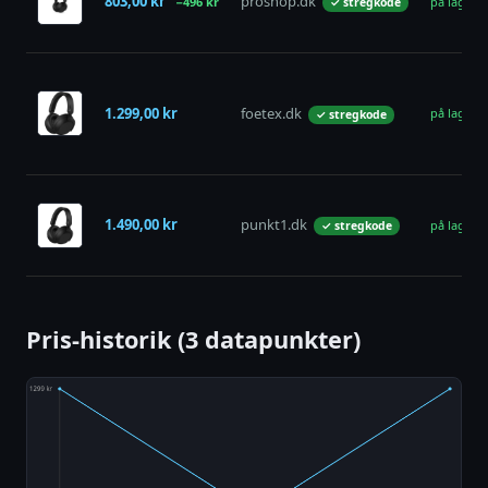
803,00 kr
proshop.dk
−496 kr
på lager
✓ stregkode
1.299,00 kr
foetex.dk
på lager
✓ stregkode
1.490,00 kr
punkt1.dk
på lager
✓ stregkode
Pris-historik (3 datapunkter)