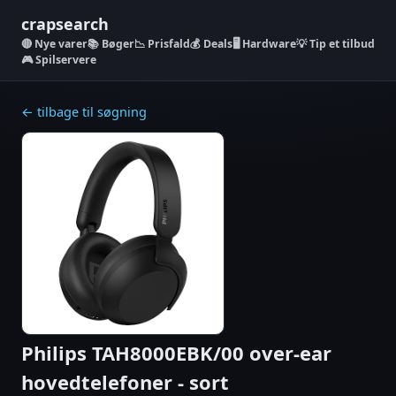
crapsearch
Nye varer
📚 Bøger
📉 Prisfald
💰 Deals
🖥️ Hardware
💡 Tip et tilbud
🎮 Spilservere
← tilbage til søgning
Philips TAH8000EBK/00 over-ear
hovedtelefoner - sort