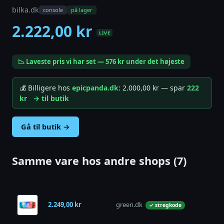
bilka.dk
console
på lager
2.222,00 kr
LIVE
📉 Laveste pris vi har set — 576 kr under det højeste
💰 Billigere hos
epicpanda.dk
: 2.000,00 kr — spar
222
kr
→ til butik
Gå til butik →
Samme vare hos andre shops (7)
2.249,00 kr
green.dk
på 
✓ stregkode