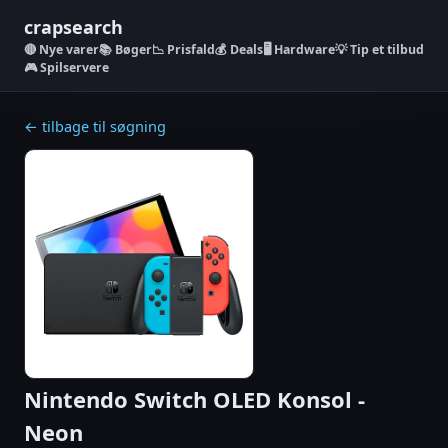
crapsearch
Nye varer
📚 Bøger
📉 Prisfald
💰 Deals
🖥️ Hardware
💡 Tip et tilbud
🎮 Spilservere
← tilbage til søgning
Nintendo Switch OLED Konsol -
Neon