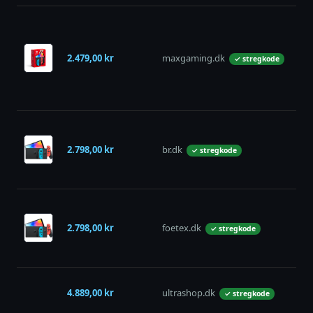
2.479,00 kr
maxgaming.dk
på 
✓ stregkode
2.798,00 kr
br.dk
på 
✓ stregkode
2.798,00 kr
foetex.dk
på 
✓ stregkode
4.889,00 kr
ultrashop.dk
på 
✓ stregkode