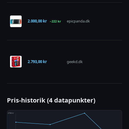
2.000,00 kr
epicpanda.dk
−222 kr
på 
2.793,00 kr
geekd.dk
på 
Pris-historik (4 datapunkter)