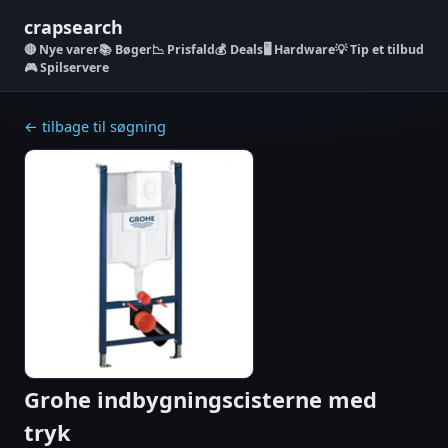
crapsearch
Nye varer
📚 Bøger
📉 Prisfald
💰 Deals
🖥️ Hardware
💡 Tip et tilbud
🎮 Spilservere
← tilbage til søgning
Grohe indbygningscisterne med
tryk