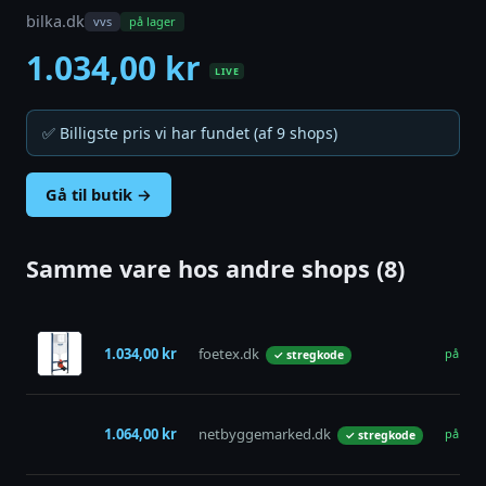
bilka.dk
vvs
på lager
1.034,00 kr
LIVE
✅ Billigste pris vi har fundet (af 9 shops)
Gå til butik →
Samme vare hos andre shops (8)
1.034,00 kr
foetex.dk
på lage
✓ stregkode
1.064,00 kr
netbyggemarked.dk
på lage
✓ stregkode