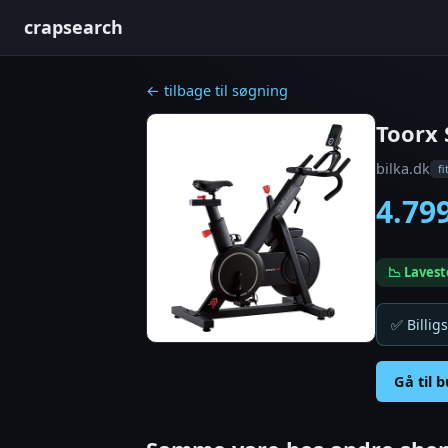
crapsearch
← tilbage til søgning
Toorx
bilka.dk
f
4.79
📉 Lavest
✅ Billigs
Gå til 