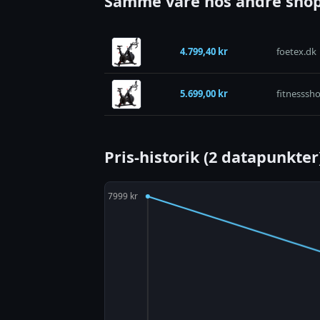
Samme vare hos andre shop
4.799,40 kr
foetex.dk
5.699,00 kr
fitnesssh
Pris-historik (2 datapunkter