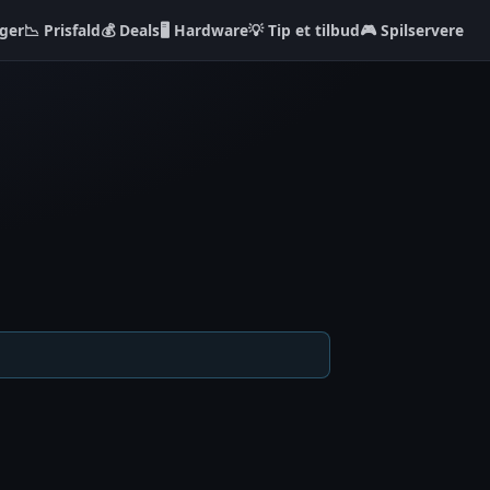
ger
📉 Prisfald
💰 Deals
🖥️ Hardware
💡 Tip et tilbud
🎮 Spilservere