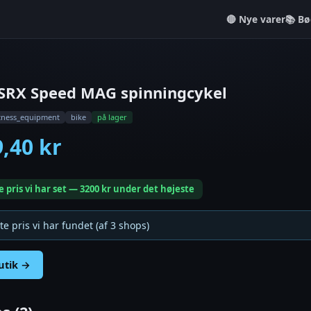
Nye varer
📚 Bø
 SRX Speed MAG spinningcykel
itness_equipment
bike
på lager
9,40 kr
e pris vi har set — 3200 kr under det højeste
te pris vi har fundet (af 3 shops)
butik →