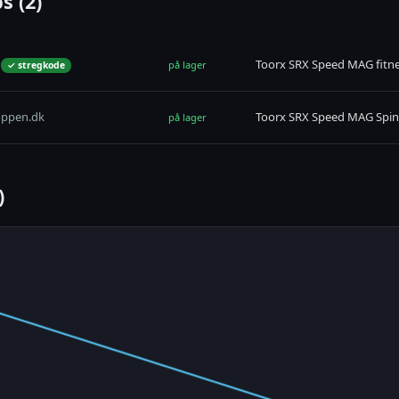
s (2)
Toorx SRX Speed MAG fitne
på lager
✓ stregkode
oppen.dk
Toorx SRX Speed MAG Spin
på lager
)