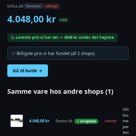
bilka.dk
furniture
udsolgt
4.048,00 kr
LIVE
📉 Laveste pris vi har set — 4048 kr under det højeste
✅ Billigste pris vi har fundet (af 2 shops)
Gå til butik →
Samme vare hos andre shops (1)
Ohio
lounge
4.048,00 kr
foetex.dk
med 3
udsolgt
✓ stregkode
pers. so
Antraci