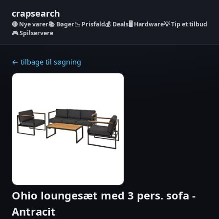
crapsearch
Nye varer
📚 Bøger
📉 Prisfald
💰 Deals
🖥️ Hardware
💡 Tip et tilbud
🎮 Spilservere
← tilbage til søgning
Ohio loungesæt med 3 pers. sofa -
Antracit