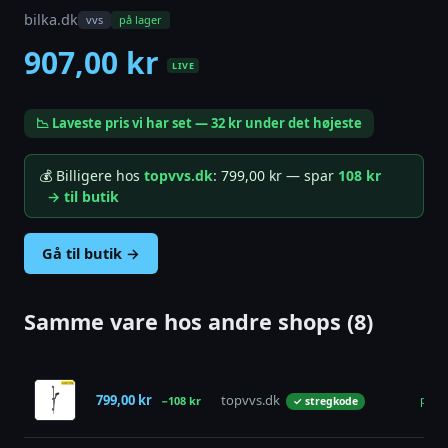
bilka.dk
vvs
på lager
907,00 kr
LIVE
📉 Laveste pris vi har set — 32 kr under det højeste
💰 Billigere hos
topvvs.dk
: 799,00 kr — spar
108 kr
→ til butik
Gå til butik →
Samme vare hos andre shops (8)
799,00 kr
topvvs.dk
på la
−108 kr
✓ stregkode