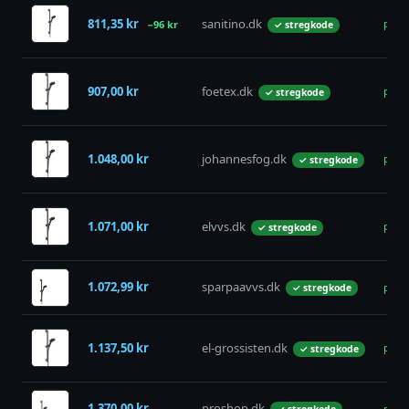
811,35 kr
sanitino.dk
på la
−96 kr
✓ stregkode
907,00 kr
foetex.dk
på la
✓ stregkode
1.048,00 kr
johannesfog.dk
på la
✓ stregkode
1.071,00 kr
elvvs.dk
på la
✓ stregkode
1.072,99 kr
sparpaavvs.dk
på la
✓ stregkode
1.137,50 kr
el-grossisten.dk
på la
✓ stregkode
1.370,00 kr
proshop.dk
på la