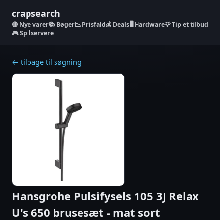
crapsearch
Nye varer
📚 Bøger
📉 Prisfald
💰 Deals
🖥️ Hardware
💡 Tip et tilbud
🎮 Spilservere
← tilbage til søgning
Hansgrohe Pulsifysels 105 3J Relax
U's 650 brusesæt - mat sort