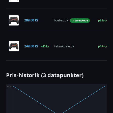
289,00 kr
foetex.dk
på lager
✓ stregkode
249,00 kr
teknikdele.dk
på lager
−40 kr
Pris-historik (3 datapunkter)