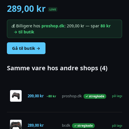
289,00 kr
LIVE
💰 Billigere hos
proshop.dk
: 209,00 kr — spar
80 kr
→ til butik
Gå til butik →
Samme vare hos andre shops (4)
209,00 kr
proshop.dk
på lager
−80 kr
✓ stregkode
289,00 kr
br.dk
på lager
✓ stregkode