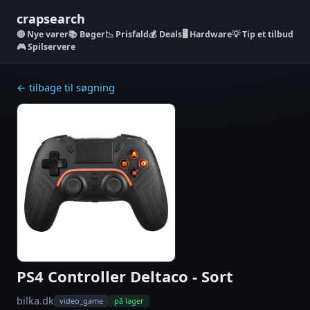
crapsearch
Nye varer
📚 Bøger
📉 Prisfald
💰 Deals
🖥️ Hardware
💡 Tip et tilbud
🎮 Spilservere
← tilbage til søgning
PS4 Controller Deltaco - Sort
bilka.dk
video_game
på lager