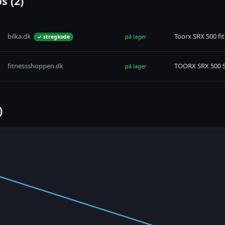
s (2)
bilka.dk
Toorx SRX 500 fit
på lager
✓ stregkode
fitnessshoppen.dk
TOORX SRX 500 S
på lager
)