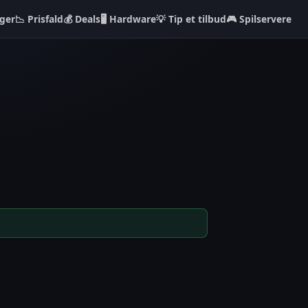
ger
📉 Prisfald
💰 Deals
🖥️ Hardware
💡 Tip et tilbud
🎮 Spilservere