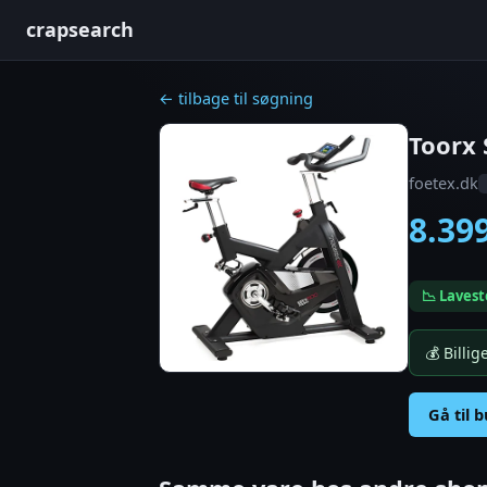
crapsearch
← tilbage til søgning
Toorx 
foetex.dk
8.39
📉 Lavest
💰 Billi
Gå til 