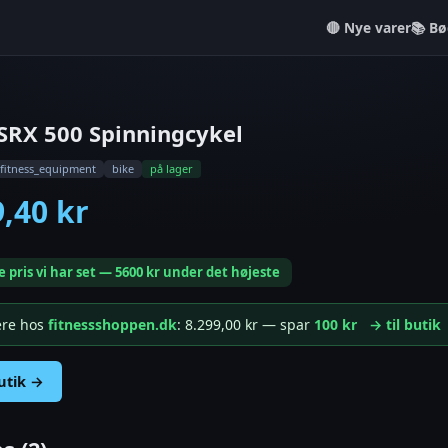
Nye varer
📚 Bø
SRX 500 Spinningcykel
fitness_equipment
bike
på lager
9,40 kr
e pris vi har set — 5600 kr under det højeste
gere hos
fitnessshoppen.dk
: 8.299,00 kr — spar
100 kr
→ til butik
butik →