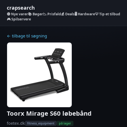
crapsearch
Nye varer
📚 Bøger
📉 Prisfald
💰 Deals
🖥️ Hardware
💡 Tip et tilbud
🎮 Spilservere
← tilbage til søgning
Toorx Mirage S60 løbebånd
foetex.dk
fitness_equipment
på lager