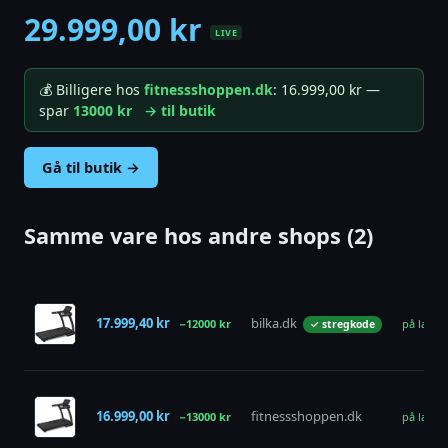
29.999,00 kr
LIVE
💰 Billigere hos
fitnessshoppen.dk
: 16.999,00 kr —
spar
13000 kr
→ til butik
Gå til butik →
Samme vare hos andre shops (2)
17.999,40 kr
bilka.dk
−12000 kr
på lager
✓ stregkode
16.999,00 kr
fitnessshoppen.dk
−13000 kr
på lager