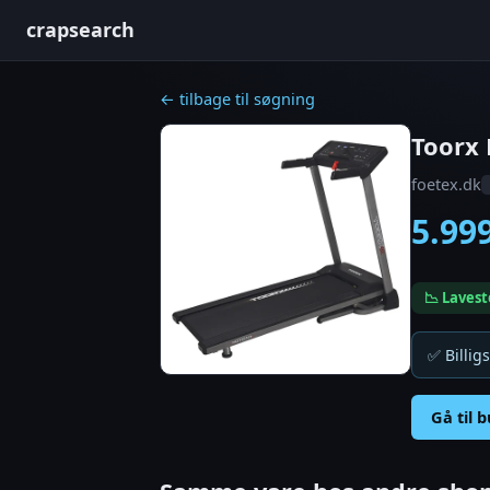
crapsearch
← tilbage til søgning
Toorx
foetex.dk
5.99
📉 Lavest
✅ Billigs
Gå til 