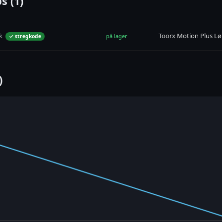
s (1)
k
Toorx Motion Plus L
på lager
✓ stregkode
)