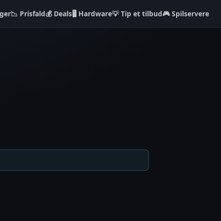
ger
📉 Prisfald
💰 Deals
🖥️ Hardware
💡 Tip et tilbud
🎮 Spilservere