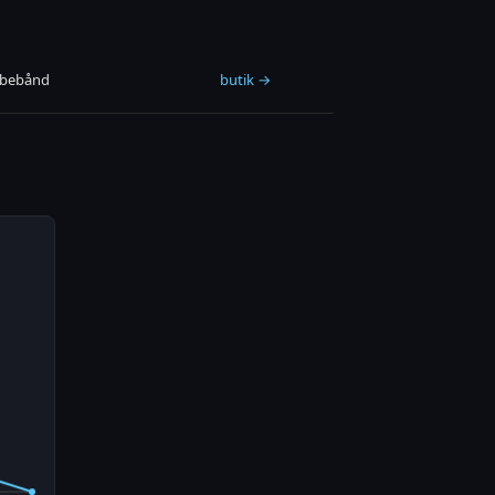
øbebånd
butik →