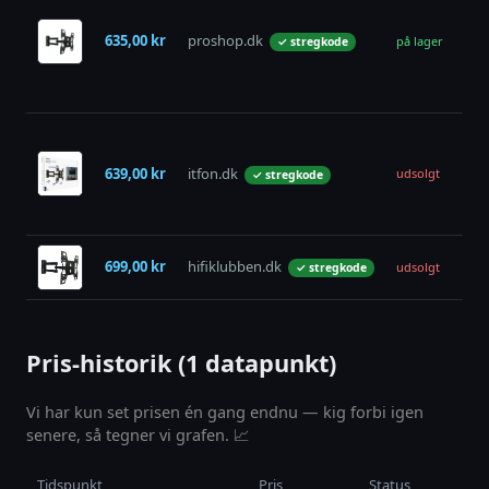
TV
væg
635,00 kr
proshop.dk
på lager
✓ stregkode
- 40
Sor
50
Sin
TV
639,00 kr
itfon.dk
væg
udsolgt
✓ stregkode
40"
Sor
Sin
699,00 kr
hifiklubben.dk
udsolgt
✓ stregkode
SO
Pris-historik (1 datapunkt)
Vi har kun set prisen én gang endnu — kig forbi igen
senere, så tegner vi grafen. 📈
Tidspunkt
Pris
Status