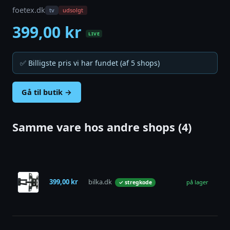
foetex.dk
tv
udsolgt
399,00 kr
LIVE
✅ Billigste pris vi har fundet (af 5 shops)
Gå til butik →
Samme vare hos andre shops (4)
Sin
SO
dre
399,00 kr
bilka.dk
på lager
✓ stregkode
væg
til 
TV, 
Sin