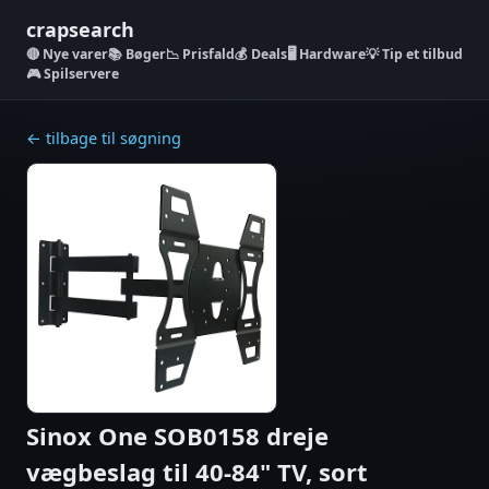
crapsearch
Nye varer
📚 Bøger
📉 Prisfald
💰 Deals
🖥️ Hardware
💡 Tip et tilbud
🎮 Spilservere
← tilbage til søgning
Sinox One SOB0158 dreje
vægbeslag til 40-84" TV, sort