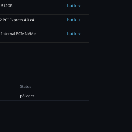
- 512GB
butik →
 PCI Express 4.0 x4
butik →
0 Internal PCIe NVMe
butik →
Status
på lager