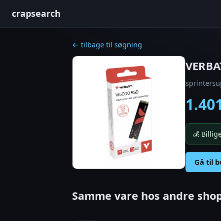
crapsearch
← tilbage til søgning
VERBA
sprintersu
1.40
💰 Billi
Gå til 
Samme vare hos andre shop