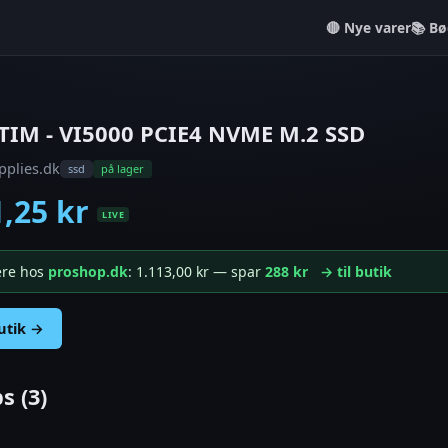
Nye varer
📚 Bø
TIM - VI5000 PCIE4 NVME M.2 SSD
pplies.dk
ssd
på lager
1,25 kr
LIVE
gere hos
proshop.dk
: 1.113,00 kr — spar
288 kr
→ til butik
butik →
s (3)