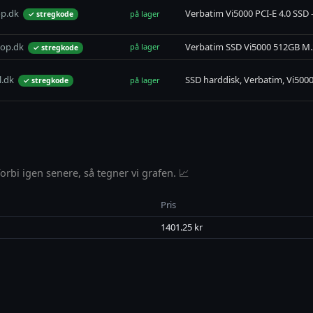
p.dk
Verbatim Vi5000 PCI-E 4.0 SSD 
på lager
✓ stregkode
hop.dk
Verbatim SSD Vi5000 512GB M.2
på lager
✓ stregkode
l.dk
SSD harddisk, Verbatim, Vi500
på lager
✓ stregkode
rbi igen senere, så tegner vi grafen. 📈
Pris
1401.25 kr