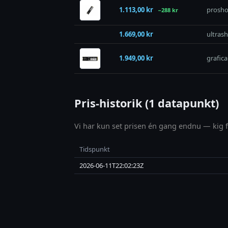
1.113,00 kr
prosho
−288 kr
1.669,00 kr
ultras
1.949,00 kr
grafica
Pris-historik (1 datapunkt)
Vi har kun set prisen én gang endnu — kig fo
Tidspunkt
2026-06-11T22:02:23Z