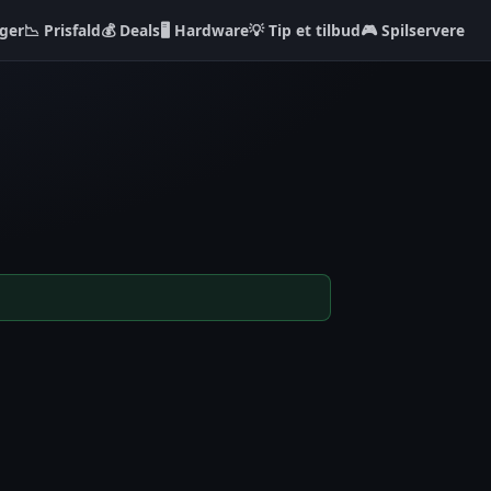
ger
📉 Prisfald
💰 Deals
🖥️ Hardware
💡 Tip et tilbud
🎮 Spilservere