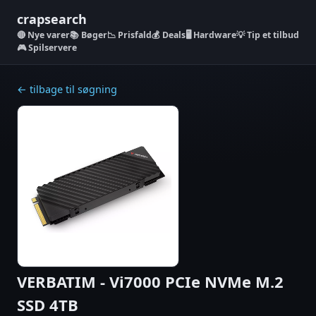
crapsearch
Nye varer
📚 Bøger
📉 Prisfald
💰 Deals
🖥️ Hardware
💡 Tip et tilbud
🎮 Spilservere
← tilbage til søgning
VERBATIM - Vi7000 PCIe NVMe M.2
SSD 4TB