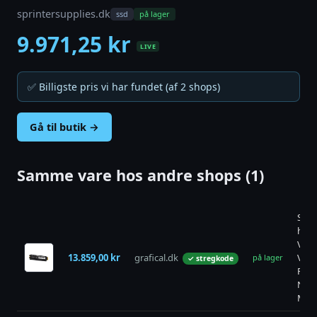
sprintersupplies.dk
ssd
på lager
9.971,25 kr
LIVE
✅ Billigste pris vi har fundet (af 2 shops)
Gå til butik →
Samme vare hos andre shops (1)
SSD
hard
Verb
13.859,00 kr
grafical.dk
Vi70
på lager
✓ stregkode
PCIe
NVM
M.2 