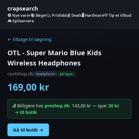
crapsearch
Nye varer
📚 Bøger
📉 Prisfald
💰 Deals
🖥️ Hardware
💡 Tip et tilbud
🎮 Spilservere
← tilbage til søgning
OTL - Super Mario Blue Kids
Wireless Headphones
coolshop.dk
headphone
på lager
169,00 kr
💰 Billigere hos
proshop.dk
: 143,00 kr — spar
26 kr
→ til butik
Gå til butik →