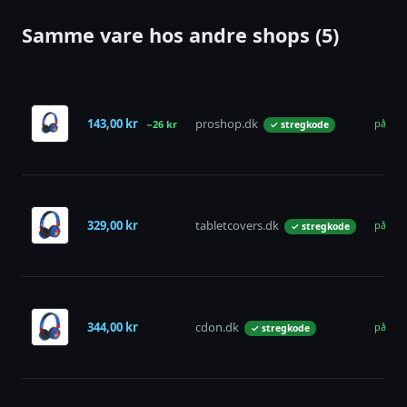
Samme vare hos andre shops (5)
143,00 kr
proshop.dk
på lag
−26 kr
✓ stregkode
329,00 kr
tabletcovers.dk
på lag
✓ stregkode
344,00 kr
cdon.dk
på lag
✓ stregkode