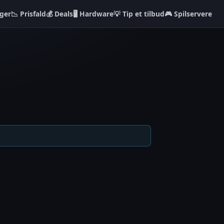
ger
📉 Prisfald
💰 Deals
🖥️ Hardware
💡 Tip et tilbud
🎮 Spilservere