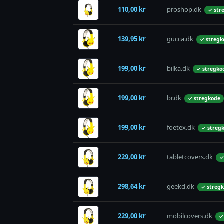
110,00 kr
proshop.dk
✓ str
139,95 kr
gucca.dk
✓ stregk
199,00 kr
bilka.dk
✓ stregko
199,00 kr
br.dk
✓ stregkode
199,00 kr
foetex.dk
✓ streg
229,00 kr
tabletcovers.dk
✓
298,64 kr
geekd.dk
✓ streg
229,00 kr
mobilcovers.dk
✓