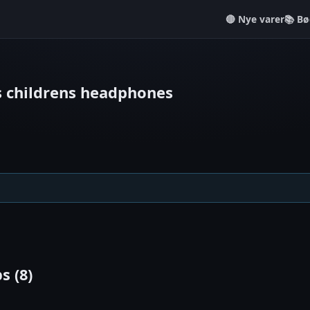
Nye varer
📚 Bø
s childrens headphones
s (8)