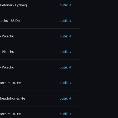
lefoner - Lydbeg
butik →
kachu - 85 Db
butik →
- Pikachu
butik →
- Pikachu
butik →
- Pikachu
butik →
 Børn m. 3D Ør
butik →
s headphones He
butik →
 Børn m. 3D Ør
butik →