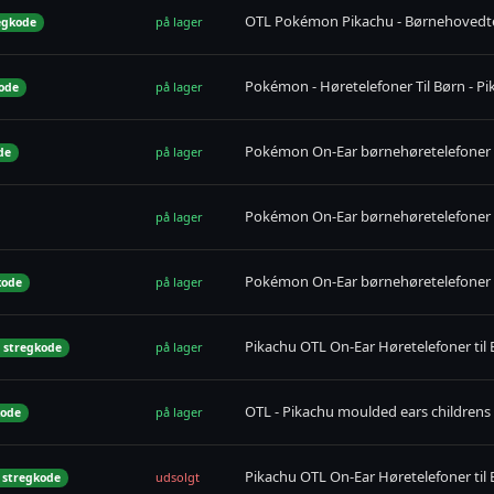
OTL Pokémon Pikachu - Børnehovedte
på lager
egkode
Pokémon - Høretelefoner Til Børn - Pi
på lager
ode
Pokémon On-Ear børnehøretelefoner 
på lager
de
Pokémon On-Ear børnehøretelefoner 
på lager
Pokémon On-Ear børnehøretelefoner 
på lager
kode
Pikachu OTL On-Ear Høretelefoner til
på lager
 stregkode
OTL - Pikachu moulded ears children
på lager
kode
Pikachu OTL On-Ear Høretelefoner til
udsolgt
 stregkode