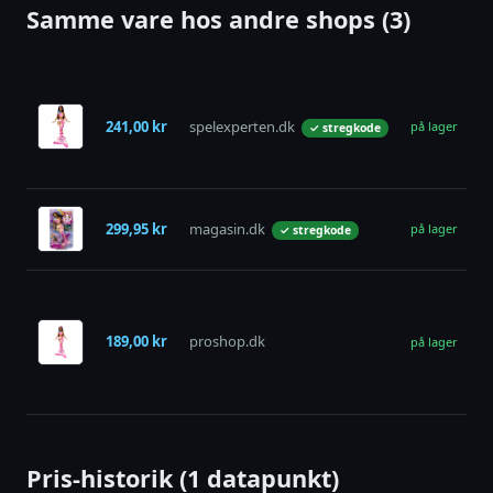
Samme vare hos andre shops (3)
B
F
241,00 kr
spelexperten.dk
M
på lager
✓ stregkode
M
P
B
299,95 kr
magasin.dk
B
på lager
✓ stregkode
M
B
B
M
189,00 kr
proshop.dk
på lager
S
H
D
Pris-historik (1 datapunkt)