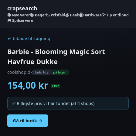
crapsearch
Nye varer
📚 Bøger
📉 Prisfald
💰 Deals
🖥️ Hardware
💡 Tip et tilbud
🎮 Spilservere
← tilbage til søgning
Barbie - Blooming Magic Sort
Havfrue Dukke
coolshop.dk
kids_toy
på lager
154,00 kr
LIVE
✅ Billigste pris vi har fundet (af 4 shops)
Gå til butik →