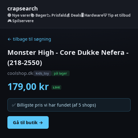
crapsearch
Nye varer
📚 Bøger
📉 Prisfald
💰 Deals
🖥️ Hardware
💡 Tip et tilbud
🎮 Spilservere
← tilbage til søgning
Monster High - Core Dukke Nefera -
(218-2550)
coolshop.dk
kids_toy
på lager
179,00 kr
LIVE
✅ Billigste pris vi har fundet (af 5 shops)
Gå til butik →