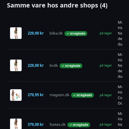
Samme vare hos andre shops (4)
Monst
High
229,00 kr
bilka.dk
Nefer
på lager
✓ stregkode
de Nil
dukke
Monst
High
229,00 kr
br.dk
Nefer
på lager
✓ stregkode
de Nil
dukke
Monst
High
279,95 kr
magasin.dk
på lager
✓ stregkode
Core
Doll N
Monst
High
379,00 kr
foetex.dk
Nefer
på lager
✓ stregkode