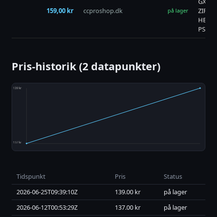
GXT41
159,00 kr
ccproshop.dk
ZIROX
på lager
HEAD
PS5
Pris-historik (2 datapunkter)
Tidspunkt
Pris
Status
2026-06-25T09:39:10Z
139.00 kr
på lager
2026-06-12T00:53:29Z
137.00 kr
på lager