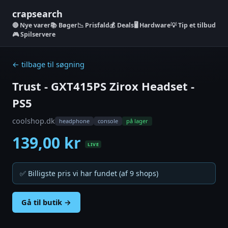
crapsearch
Nye varer
📚 Bøger
📉 Prisfald
💰 Deals
🖥️ Hardware
💡 Tip et tilbud
🎮 Spilservere
← tilbage til søgning
Trust - GXT415PS Zirox Headset -
PS5
coolshop.dk
headphone
console
på lager
139,00 kr
LIVE
✅ Billigste pris vi har fundet (af 9 shops)
Gå til butik →