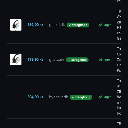
PS5
TRUST
GXT41
ZIROX
159,00 kr
geekd.dk
på lager
✓ stregkode
HEAD
PS5 -
GEEKD
Trust -
Gxt41
179,95 kr
gucca.dk
Zirox
på lager
✓ stregkode
Headse
Ps5
Trust 
415PS
ZIROX
304,00 kr
byens-it.dk
heads
på lager
✓ stregkode
med
kabel,
hoved
TRUST