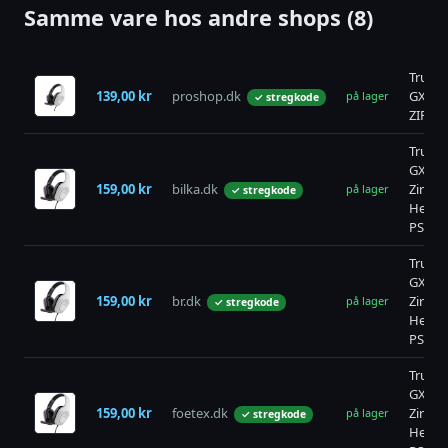
Samme vare hos andre shops (8)
Trust
139,00 kr
proshop.dk
GXT41
på lager
✓ stregkode
ZIROX
Trust
GXT41
159,00 kr
bilka.dk
Zirox
på lager
✓ stregkode
Heads
PS5
Trust
GXT41
159,00 kr
br.dk
Zirox
på lager
✓ stregkode
Heads
PS5
Trust
GXT41
159,00 kr
foetex.dk
Zirox
på lager
✓ stregkode
Heads