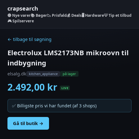
crapsearch
Nye varer
📚 Bøger
📉 Prisfald
💰 Deals
🖥️ Hardware
💡 Tip et tilbud
🎮 Spilservere
← tilbage til søgning
Electrolux LMS2173NB mikroovn til
indbygning
elsalg.dk
kitchen_appliance
på lager
2.492,00 kr
LIVE
✅ Billigste pris vi har fundet (af 3 shops)
Gå til butik →