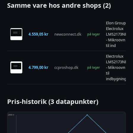
Samme vare hos andre shops (2)
Elon Group
Electrolux
4.559,05 kr
newconnect.dk
LMS2173NB
på lager
- Mikroovn
til ind
Electrolux
LMS2173NB
4.799,00 kr
ccproshop.dk
- Mikroovn
på lager
til
indbygning
Pris-historik (3 datapunkter)