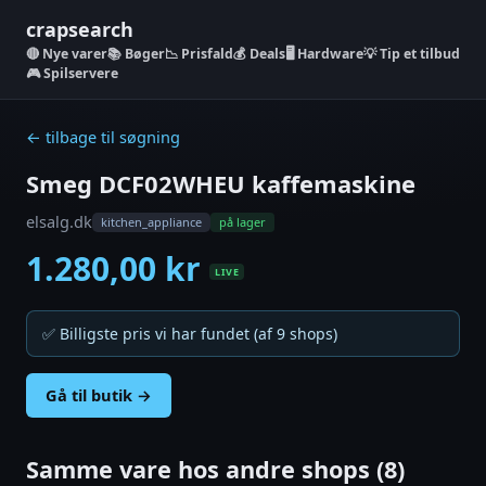
crapsearch
Nye varer
📚 Bøger
📉 Prisfald
💰 Deals
🖥️ Hardware
💡 Tip et tilbud
🎮 Spilservere
← tilbage til søgning
Smeg DCF02WHEU kaffemaskine
elsalg.dk
kitchen_appliance
på lager
1.280,00 kr
LIVE
✅ Billigste pris vi har fundet (af 9 shops)
Gå til butik →
Samme vare hos andre shops (8)