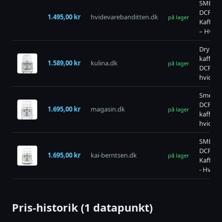
SMEG
DCF02
1.495,00 kr
hvidevarebanditten.dk
på lager
Kaffem
– Hvid
Dryp
kaffem
1.589,00 kr
kulina.dk
på lager
DCF02
hvid, 
Smeg
DCF02
1.695,00 kr
magasin.dk
på lager
kaffem
hvid
SMEG
DCF02
1.695,00 kr
kai-berntsen.dk
på lager
Kaffem
- Hvid
Pris-historik (1 datapunkt)