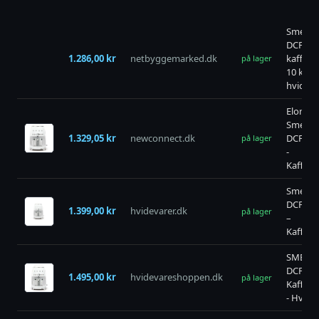
Smeg
DCF02
1.286,00 kr
netbyggemarked.dk
kaffema
på lager
10 kopp
hvid
Elon G
Smeg
1.329,05 kr
newconnect.dk
DCF02
på lager
-
Kaffem
Smeg
DCF02
1.399,00 kr
hvidevarer.dk
på lager
–
Kaffem
SMEG
DCF02
1.495,00 kr
hvidevareshoppen.dk
på lager
Kaffem
- Hvid