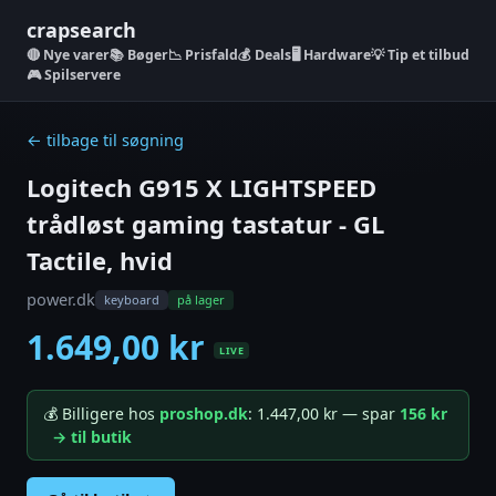
crapsearch
Nye varer
📚 Bøger
📉 Prisfald
💰 Deals
🖥️ Hardware
💡 Tip et tilbud
🎮 Spilservere
← tilbage til søgning
Logitech G915 X LIGHTSPEED
trådløst gaming tastatur - GL
Tactile, hvid
power.dk
keyboard
på lager
1.649,00 kr
LIVE
💰 Billigere hos
proshop.dk
: 1.447,00 kr — spar
156 kr
→ til butik