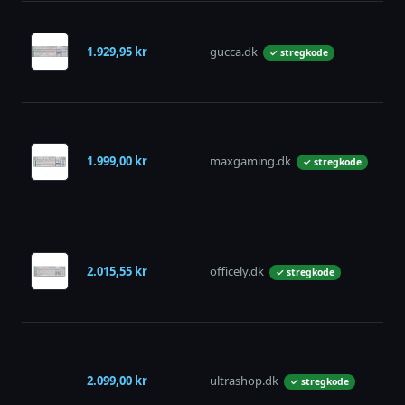
1.929,95 kr
gucca.dk
på 
✓ stregkode
1.999,00 kr
maxgaming.dk
på 
✓ stregkode
2.015,55 kr
officely.dk
på 
✓ stregkode
2.099,00 kr
ultrashop.dk
på 
✓ stregkode