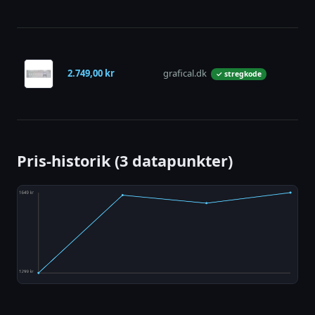
2.749,00 kr
grafical.dk
på 
✓ stregkode
Pris-historik (3 datapunkter)