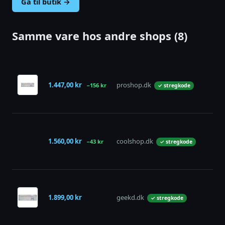
Gå til butik →
Samme vare hos andre shops (8)
1.447,00 kr
proshop.dk
på 
−156 kr
✓ stregkode
1.560,00 kr
coolshop.dk
på 
−43 kr
✓ stregkode
1.899,00 kr
geekd.dk
på 
✓ stregkode