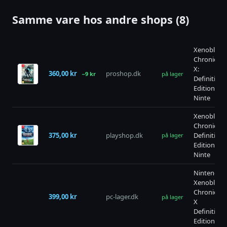
Samme vare hos andre shops (8)
Xenoblade
Chronicles
X:
360,00 kr
proshop.dk
−9 kr
på lager
Definitive
Edition -
Ninte
Xenoblade
Chronicles:
375,00 kr
playshop.dk
Definitive
på lager
Edition til
Ninte
Nintendo
Xenoblade
Chronicles
399,00 kr
pc-lager.dk
på lager
X
Definitive
Edition