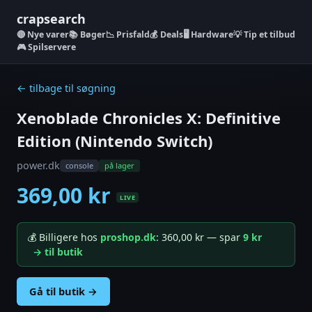
crapsearch
Nye varer
📚 Bøger
📉 Prisfald
💰 Deals
🖥️ Hardware
💡 Tip et tilbud
🎮 Spilservere
← tilbage til søgning
Xenoblade Chronicles X: Definitive
Edition (Nintendo Switch)
power.dk
console
på lager
369,00 kr
LIVE
💰 Billigere hos
proshop.dk
: 360,00 kr — spar
9 kr
→ til butik
Gå til butik →