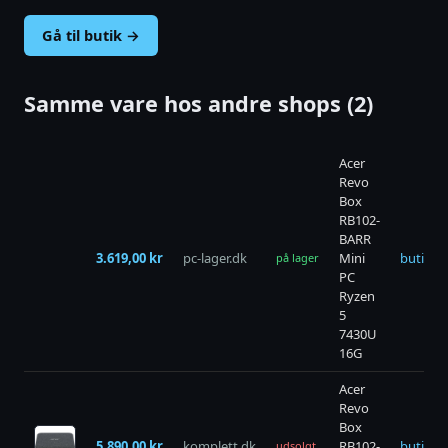
Gå til butik →
Samme vare hos andre shops (2)
Acer
Revo
Box
RB102-
BARR
3.619,00 kr
pc-lager.dk
Mini
butik →
på lager
PC
Ryzen
5
7430U
16G
Acer
Revo
Box
5.890,00 kr
komplett.dk
RB102-
butik →
udsolgt