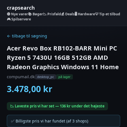
crapsearch
Nye varer
📚 Bøger
📉 Prisfald
💰 Deals
🖥️ Hardware
💡 Tip et tilbud
🎮 Spilservere
← tilbage til søgning
Acer Revo Box RB102-BARR Mini PC
Ryzen 5 7430U 16GB 512GB AMD
Radeon Graphics Windows 11 Home
compumail.dk
desktop_pc
på lager
3.478,00 kr
📉 Laveste pris vi har set — 136 kr under det højeste
✅ Billigste pris vi har fundet (af 3 shops)