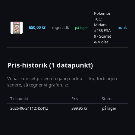
Pokémon
TCG:
Miriam
650,00 kr
rogerz.dk
butik →
på lager
#238 PSA
9 - Scarlet
& Violet
Pris-historik (1 datapunkt)
Vi har kun set prisen én gang endnu — kig forbi igen
senere, så tegner vi grafen. 📈
Tidspunkt
Pris
Status
2026-06-24T12:45:41Z
399.95 kr
på lager