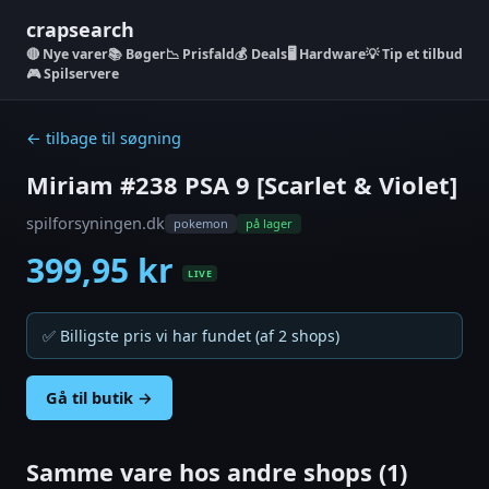
crapsearch
Nye varer
📚 Bøger
📉 Prisfald
💰 Deals
🖥️ Hardware
💡 Tip et tilbud
🎮 Spilservere
← tilbage til søgning
Miriam #238 PSA 9 [Scarlet & Violet]
spilforsyningen.dk
pokemon
på lager
399,95 kr
LIVE
✅ Billigste pris vi har fundet (af 2 shops)
Gå til butik →
Samme vare hos andre shops (1)