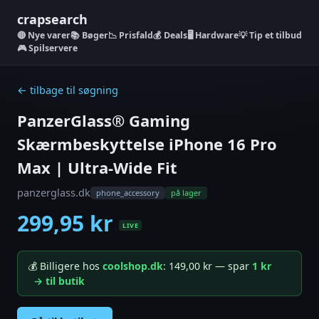
crapsearch
Nye varer
📚 Bøger
📉 Prisfald
💰 Deals
🖥️ Hardware
💡 Tip et tilbud
🎮 Spilservere
← tilbage til søgning
PanzerGlass® Gaming
Skærmbeskyttelse iPhone 16 Pro
Max | Ultra-Wide Fit
panzerglass.dk
phone_accessory
på lager
299,95 kr
LIVE
💰 Billigere hos
coolshop.dk
: 149,00 kr — spar
1 kr
→ til butik