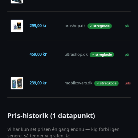
299,00 kr
proshop.dk
på lager
✓ stregkode
459,00 kr
ultrashop.dk
på lager
✓ stregkode
239,00 kr
mobilcovers.dk
udsolgt
✓ stregkode
Pris-historik (1 datapunkt)
Vi har kun set prisen én gang endnu — kig forbi igen
senere, så tegner vi grafen. 📈