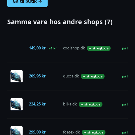
Gå til butik →
Samme vare hos andre shops (7)
149,00 kr
coolshop.dk
−1 kr
på lager
✓ stregkode
209,95 kr
gucca.dk
på lager
✓ stregkode
224,25 kr
bilka.dk
på lager
✓ stregkode
299,00 kr
foetex.dk
på lager
✓ stregkode