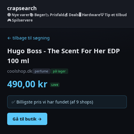
crapsearch
Nye varer
📚 Bøger
📉 Prisfald
💰 Deals
🖥️ Hardware
💡 Tip et tilbud
🎮 Spilservere
← tilbage til søgning
Hugo Boss - The Scent For Her EDP
100 ml
coolshop.dk
perfume
på lager
490,00 kr
LIVE
✅ Billigste pris vi har fundet (af 9 shops)
Gå til butik →