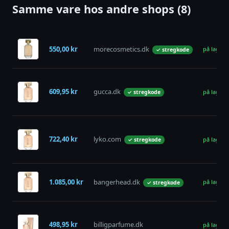
Samme vare hos andre shops (8)
550,00 kr
morecosmetics.dk
på lager
✓ stregkode
609,95 kr
gucca.dk
på lager
✓ stregkode
722,40 kr
lyko.com
på lager
✓ stregkode
1.085,00 kr
bangerhead.dk
på lager
✓ stregkode
498,95 kr
billigparfume.dk
på lager