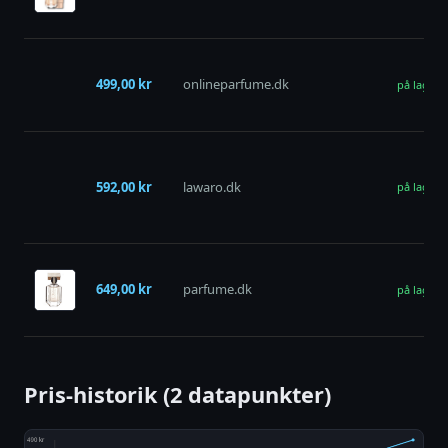
499,00 kr
onlineparfume.dk
på lager
592,00 kr
lawaro.dk
på lager
649,00 kr
parfume.dk
på lager
Pris-historik (2 datapunkter)