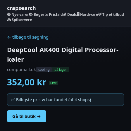
crapsearch
Nye varer
📚 Bøger
📉 Prisfald
💰 Deals
🖥️ Hardware
💡 Tip et tilbud
🎮 Spilservere
← tilbage til søgning
DeepCool AK400 Digital Processor-
køler
compumail.dk
cooling
på lager
352,00 kr
LIVE
✅ Billigste pris vi har fundet (af 4 shops)
Gå til butik →