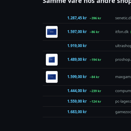
Samme vare hos andre shop
1.287,45 kr
senetic.d
−396 kr
1.597,00 kr
itfon.dk
−86 kr
1.919,00 kr
ultrasho
1.489,00 kr
proshop
−194 kr
1.599,00 kr
maxgami
−84 kr
1.444,00 kr
compuma
−239 kr
1.559,00 kr
pc-lager.
−124 kr
1.683,00 kr
gamezoo