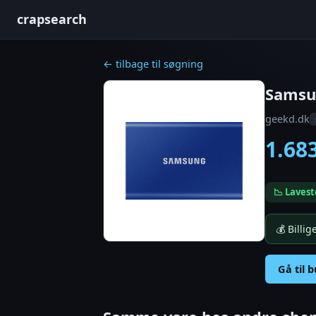
crapsearch
← tilbage til søgning
Samsu
geekd.dk
1.68
📉 Lavest
💰 Billi
Gå til 