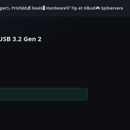
ger
📉 Prisfald
💰 Deals
🖥️ Hardware
💡 Tip et tilbud
🎮 Spilservere
SB 3.2 Gen 2