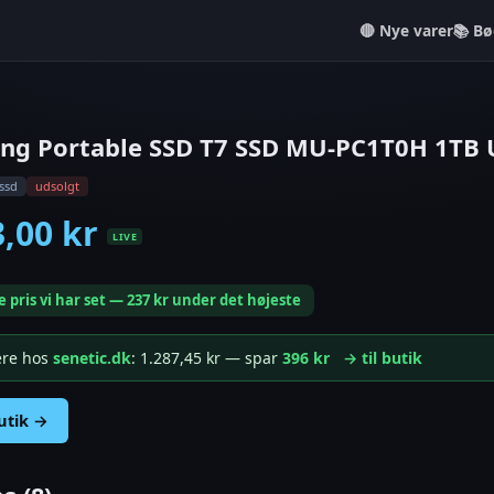
Nye varer
📚 Bø
ng Portable SSD T7 SSD MU-PC1T0H 1TB U
ssd
udsolgt
3,00 kr
LIVE
e pris vi har set — 237 kr under det højeste
gere hos
senetic.dk
: 1.287,45 kr — spar
396 kr
→ til butik
butik →