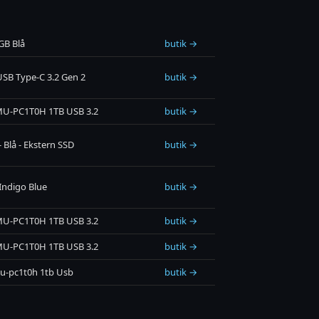
GB Blå
butik →
SB Type-C 3.2 Gen 2
butik →
MU-PC1T0H 1TB USB 3.2
butik →
 Blå - Ekstern SSD
butik →
Indigo Blue
butik →
MU-PC1T0H 1TB USB 3.2
butik →
MU-PC1T0H 1TB USB 3.2
butik →
u-pc1t0h 1tb Usb
butik →