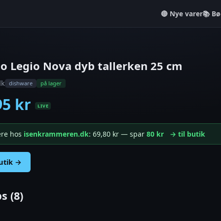
Nye varer
📚 Bø
io Legio Nova dyb tallerken 25 cm
dk
dishware
på lager
95 kr
LIVE
gere hos
isenkrammeren.dk
: 69,80 kr — spar
80 kr
→ til butik
butik →
s (8)