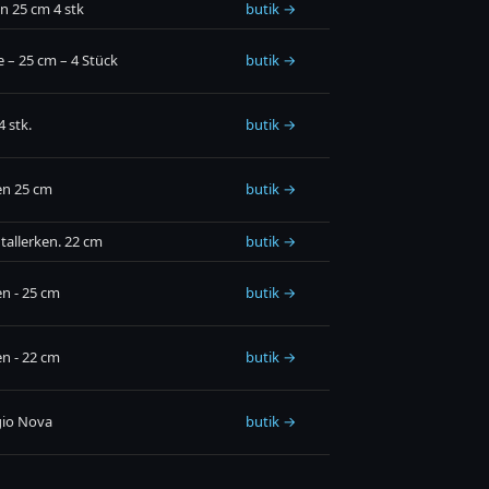
n 25 cm 4 stk
butik →
e – 25 cm – 4 Stück
butik →
 stk.
butik →
en 25 cm
butik →
tallerken. 22 cm
butik →
en - 25 cm
butik →
en - 22 cm
butik →
gio Nova
butik →