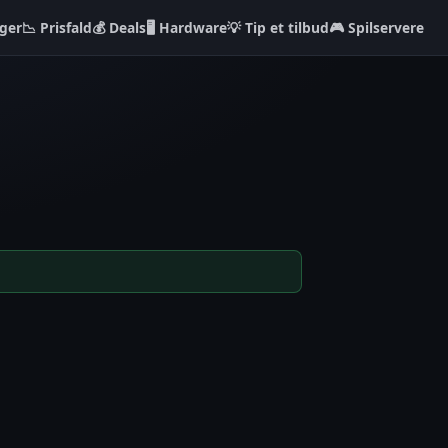
ger
📉 Prisfald
💰 Deals
🖥️ Hardware
💡 Tip et tilbud
🎮 Spilservere