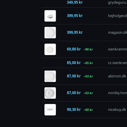
349,95 kr
grydeguru
399,95 kr
hejholger.d
399,95 kr
magasin.d
69,80 kr
isenkramm
−80 kr
85,00 kr
cc-isenkra
−65 kr
87,00 kr
alstrom.dk
−63 kr
87,00 kr
nordiq-ho
−63 kr
90,30 kr
nicebuy.dk
−60 kr