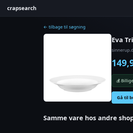
crapsearch
← tilbage til søgning
Eva Tr
sinnerup.
149,
💰 Billi
Gå til 
Samme vare hos andre shop